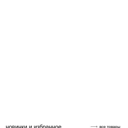
Маленькие вещи,
создающие повседневную
красоту дома
Смотреть
новинки и избранное
все товары