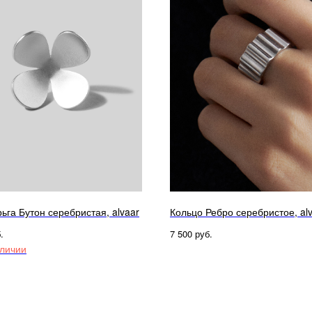
ьга Бутон серебристая, alvaar
Кольцо Ребро серебристое, al
.
руб.
7 500
аличии