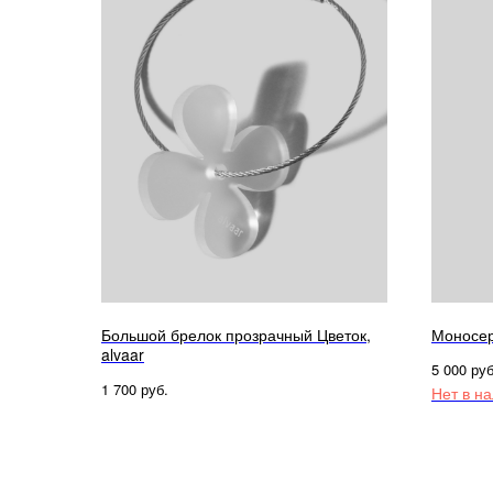
Большой брелок прозрачный Цветок,
Моносер
alvaar
руб
5 000
руб.
1 700
Нет в н