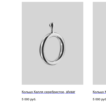
Кольцо Капля серебристое, alvaar
Кольцо К
руб.
руб
5 000
5 000