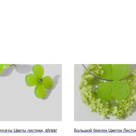
усеты Цветы листики, alvaar
Большой брелок Цветок Листок,