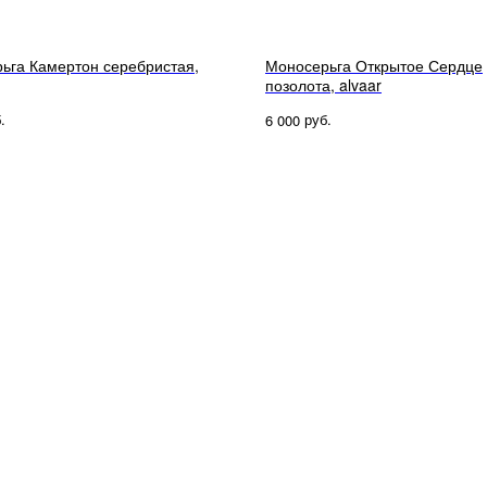
ьга Камертон серебристая,
Моносерьга Открытое Сердце
позолота, alvaar
.
руб.
6 000