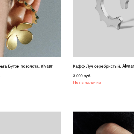
ьга Бутон позолота, alvaar
Кафф Луч серебристый, Alvaa
.
руб.
3 000
Нет в наличии