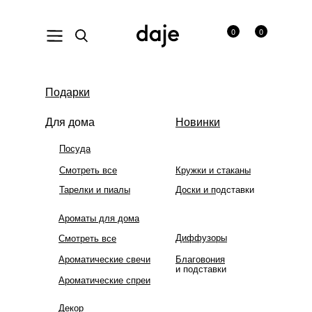
0
0
На сайте ведутся технические работы. В связи с этим
Подарки
некоторых товаров временно нет в наличии. Приносим
извинения за неудобства!
Для дома
Новинки
Посуда
Смотреть все
Кружки и стаканы
Тарелки и пиалы
Доски и п
одставки
Ароматы для дома
Диффузоры
Смотреть все
Ароматические свечи
Благовония
и подставки
Ароматические спреи
Декор