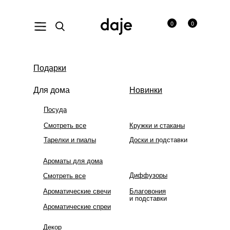
0
0
На сайте ведутся технические работы. В связи с этим
Подарки
некоторых товаров временно нет в наличии. Приносим
извинения за неудобства!
Для дома
Новинки
Посуда
Смотреть все
Кружки и стаканы
Тарелки и пиалы
Доски и п
одставки
Ароматы для дома
Диффузоры
Смотреть все
Ароматические свечи
Благовония
и подставки
Ароматические спреи
Декор