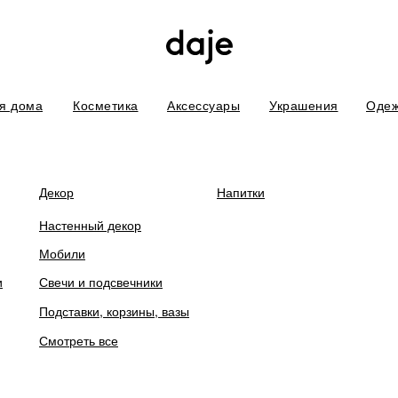
я дома
Косметика
Аксессуары
Украшения
Оде
боты. В связи с этим некоторых товаров временно нет в наличии. П
Декор
Напитки
Настенный декор
Мобили
и
Свечи и подсвечники
Свеча "Терем", Ч
Подставки, корзины, вазы
Смотреть все
руб.
4 900
Цвет