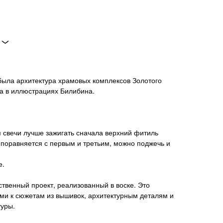
ыла архитектура храмовых комплексов Золотого
ра в иллюстрациях Билибина.
 свечи лучше зажигать сначала верхний фитиль
ь поравняется с первым и третьим, можно поджечь и
е.
твенный проект, реализованный в воске. Это
ми к сюжетам из вышивок, архитектурным деталям и
туры.