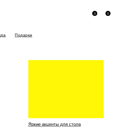
0
0
жда
Подарки
риносим извинения за неудобства!
айка Рита
Яркие акценты для стола