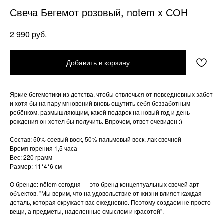
Свеча Бегемот розовый, notem x СОН
руб.
2 990
Добавить в корзину
Яркие бегемотики из детства, чтобы отвлечься от повседневных забот
и хотя бы на пару мгновений вновь ощутить себя беззаботным
ребёнком, размышляющим, какой подарок на новый год и день
рождения он хотел бы получить. Впрочем, ответ очевиден :)
Состав: 50% соевый воск, 50% пальмовый воск, лак свечной
Время горения 1,5 часа
Вес: 220 грамм
Размер: 11*4*6 см
О бренде: nōtem сегодня — это бренд концептуальных свечей арт-
объектов. "Мы верим, что на удовольствие от жизни влияет каждая
деталь, которая окружает вас ежедневно. Поэтому создаем не просто
вещи, а предметы, наделенные смыслом и красотой".