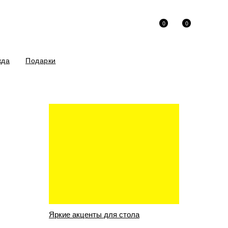
0
0
жда
Подарки
риносим извинения за неудобства!
 (6 цветов), Кеслер Мария
Яркие акценты для стола