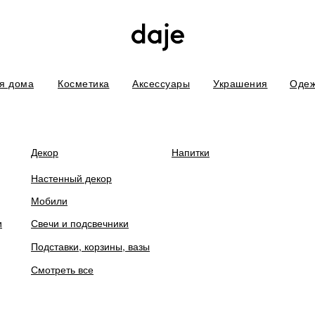
я дома
Косметика
Аксессуары
Украшения
Оде
боты. В связи с этим некоторых товаров временно нет в наличии. П
Декор
Напитки
Настенный декор
Мобили
и
Свечи и подсвечники
Подсвечник кватро
Подставки, корзины, вазы
Смотреть все
руб.
3 200
Цвет