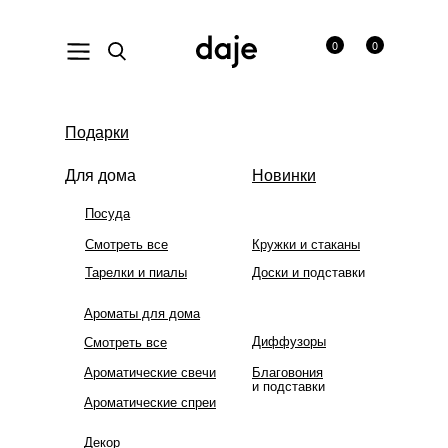
0
0
На сайте ведутся технические работы. В связи с этим
Подарки
некоторых товаров временно нет в наличии. Приносим
извинения за неудобства!
Для дома
Новинки
Посуда
Смотреть все
Кружки и стаканы
Тарелки и пиалы
Доски и п
одставки
Ароматы для дома
Диффузоры
Смотреть все
Ароматические свечи
Благовония
и подставки
Ароматические спреи
Декор