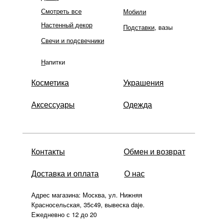
Смотреть все
Мобили
Настенный декор
Подставки
, вазы
Свечи и подсвечники
Н
апитки
Косметика
Украшения
Аксессуары
Одежда
Контакты
Обмен и возврат
Доставка и оплата
О нас
Адрес магазина: Москва, ул. Нижняя
Красносельская, 35с49, вывеска daje.
Подставка для яйца розовая, Отжигаем /
Ежедневно с 12 до 20