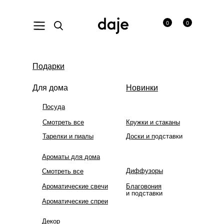
0
0
На сайте ведутся технические работы. В связи с этим
Подарки
некоторых товаров временно нет в наличии. Приносим
извинения за неудобства!
Для дома
Новинки
Посуда
Смотреть все
Кружки и стаканы
Тарелки и пиалы
Доски и п
одставки
Ароматы для дома
Диффузоры
Смотреть все
Ароматические свечи
Благовония
и подставки
Ароматические спреи
Декор