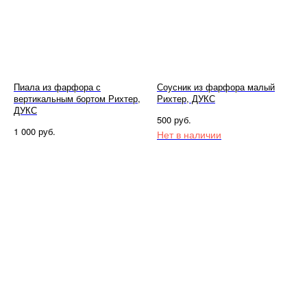
Пиала из фарфора с
Соусник из фарфора малый
вертикальным бортом Рихтер,
Рихтер, ДУКС
ДУКС
руб.
500
руб.
1 000
Нет в наличии