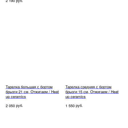
руб.
2 190
Тарелка большая с бортом
Тарелка средняя с бортом
брызги 21 см, Отжигаем / Heat
брызги 15 см, Отжигаем / Heat
up ceramics
up ceramics
руб.
руб.
2 050
1 550