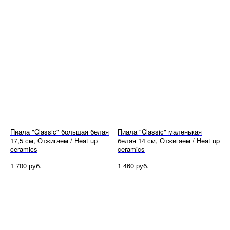
Пиала "Classic" большая белая
Пиала "Classic" маленькая
17,5 см, Отжигаем / Heat up
белая 14 см, Отжигаем / Heat up
ceramics
ceramics
руб.
руб.
1 700
1 460