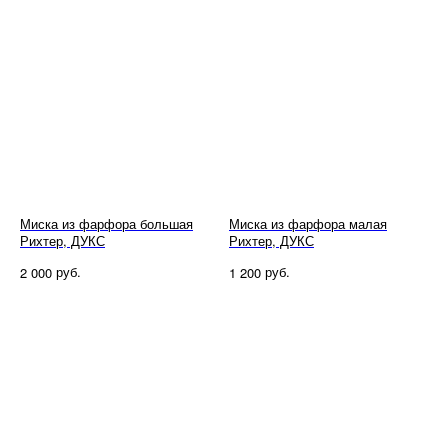
Миска из фарфора большая
Миска из фарфора малая
Рихтер, ДУКС
Рихтер, ДУКС
руб.
руб.
2 000
1 200