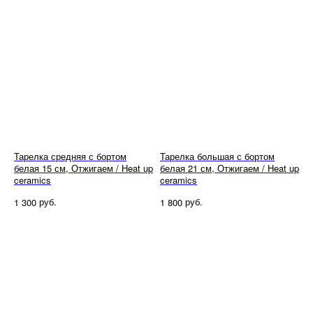
Тарелка средняя с бортом
Тарелка большая с бортом
белая 15 см, Отжигаем / Heat up
белая 21 см, Отжигаем / Heat up
ceramics
ceramics
руб.
руб.
1 300
1 800