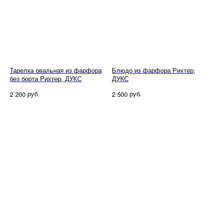
Тарелка овальная из фарфора
Блюдо из фарфора Рихтер,
без борта Рихтер, ДУКС
ДУКС
руб.
руб.
2 200
2 500