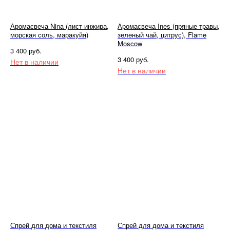
Аромасвеча Nina (лист инжира,
Аромасвеча Ines (пряные травы,
морская соль, маракуйя)
зеленый чай, цитрус), Flame
Moscow
руб.
3 400
руб.
3 400
Нет в наличии
Нет в наличии
Спрей для дома и текстиля
Спрей для дома и текстиля