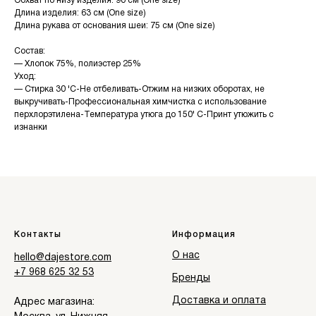
Обхват по низу изделия: 90 см (One size)
Длина изделия: 63 см (One size)
Длина рукава от основания шеи: 75 см (One size)
Состав:
— Хлопок 75%, полиэстер 25%
Уход:
— Стирка 30 'C-Не отбеливать-Отжим на низких оборотах, не
выкручивать-Профессиональная химчистка с использование
перхлорэтилена-Температура утюга до 150' C-Принт утюжить с
изнанки
Контакты
Информация
О нас
hello@dajestore.com
+7 968 625 32 53
Бренды
Доставка и оплата
Адрес магазина: