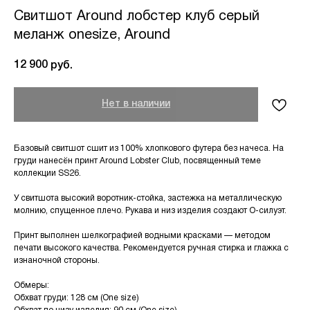
Свитшот Around лобстер клуб серый
меланж onesize, Around
12 900
руб.
Нет в наличии
Базовый свитшот сшит из 100% хлопкового футера без начеса. На
груди нанесён принт Around Lobster Club, посвященный теме
коллекции SS26.
У свитшота высокий воротник-стойка, застежка на металлическую
молнию, cпущенное плечо. Рукава и низ изделия создают О-силуэт.
Принт выполнен шелкографией водными красками — методом
печати высокого качества. Рекомендуется ручная стирка и глажка с
изнаночной стороны.
Обмеры:
Обхват груди: 128 см (One size)