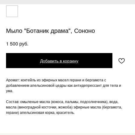
Мыло "Ботаник драма", Сононо
руб.
1 500
Добавить в корзину
Аромат: коктейль из эфирных масел герани и бергамота с
добавлением апельсиновой цедры как антидепрессант для тела и
ума.
Состав: омыленые масла (кокоса, пальмы, подсолнечника), вода,
масла (виноградной косточки, жожоба) эфирные масла (бергамота,
герани) апельсиновая корка, краситель.