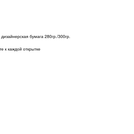
 дизайнерская бумага 280гр./300гр.
те к каждой открытке