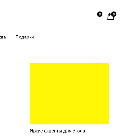
0
0
жда
Подарки
риносим извинения за неудобства!
уза", ПОЛЯ.ОБЪЕКТ
Яркие акценты для стола