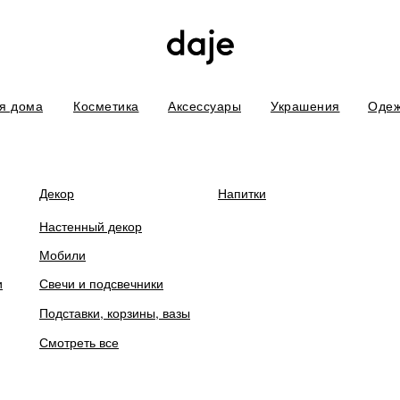
я дома
Косметика
Аксессуары
Украшения
Оде
боты. В связи с этим некоторых товаров временно нет в наличии. П
Декор
Напитки
Настенный декор
Мобили
и
Свечи и подсвечники
Открытка "Моя м
Подставки, корзины, вазы
Смотреть все
руб.
150