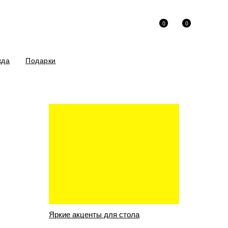
0
0
жда
Подарки
риносим извинения за неудобства!
ши и специями, re-feel
Яркие акценты для стола