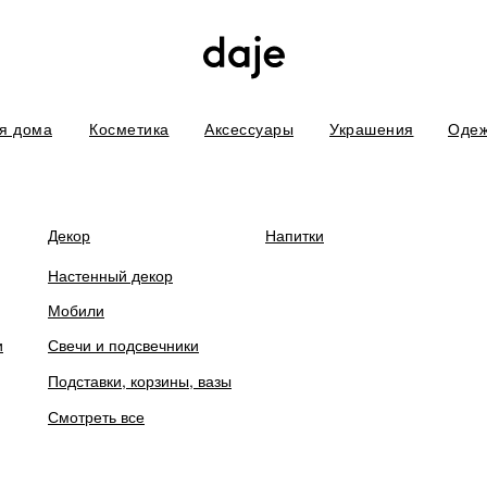
я дома
Косметика
Аксессуары
Украшения
Оде
боты. В связи с этим некоторых товаров временно нет в наличии. П
Декор
Напитки
Настенный декор
Мобили
и
Свечи и подсвечники
Какао-латте с рей
Подставки, корзины, вазы
Смотреть все
руб.
650