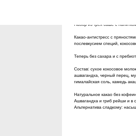
Нет в наличии
Набор из трех саше с напитко
Какао-антистресс с пряностям
послевкусием специй, кокосов
Теперь без сахара и с преби
Состав: сухое кокосовое молок
ашвагандха, черный перец, му
гималайская соль, камедь ака
Натуральное какао без кофеина
Ашвагандха и гриб рейши и в с
Альтернатива сладкому: насыщ