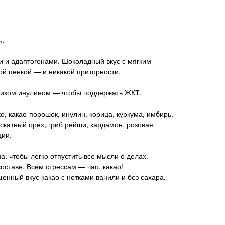
м.
и и адаптогенами. Шоколадный вкус с мягким
ой пенкой — и никакой приторности.
отиком инулином — чтобы поддержать ЖКТ.
о, какао-порошок, инулин, корица, куркума, имбирь,
скатный орех, гриб рейши, кардамон, розовая
ции.
: чтобы легко отпустить все мысли о делах.
оставе. Всем стрессам — чао, какао!
енный вкус какао с нотками ванили и без сахара.