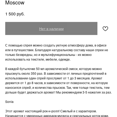
Moscow
руб.
1 500
Нет в наличии
С помощью спрея можно создать уютную атмосферу дома, в офисе
или в путешествии. Благодаря натуральному составу наши спреи не
только безвредны, но и мультифункциональны - их можно
использовать на текстиле, мебели, одежде.
В каждой бутылочке 50 мл ароматической смеси, которую можно
прыскнуть около 350 раз. В зависимости от личных предпочтений в
использовании один спрей прослужит от 1 до 3 месяцев. Аромат
держится от 1 до 8 часов, в зависимости от поверхности, на которую
наносился спрей, и количества прысков. Так, чем толще текстиль, тем
дольше будет держаться аромат! Мы рекомендуем 3-5 нажатия за раз.
Sonia
Этот аромат настоящий рок-н-ролл! Смелый и с характером.
Начинается с уверенных аккордов мускуса и сексуальных ноток кожи,