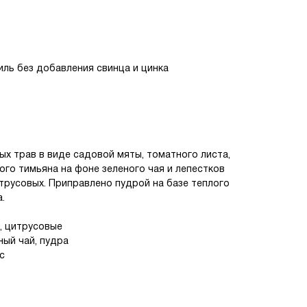
 эфирные и арома масла. Залито вручную в
ль без добавления свинца и цинка
ых трав в виде садовой мяты, томатного листа,
ого тимьяна на фоне зеленого чая и лепестков
трусовых. Приправлено пудрой на базе теплого
а.
, цитрусовые
ный чай, пудра
с