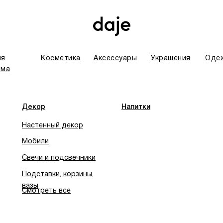
ля
Косметика
Аксессуары
Украшения
Оде
ома
ты. В связи с этим некоторых товаров временно нет в наличии.
Декор
Напитки
Свеча в матовом стекле Ines
Настенный декор
1400,00
руб.
Мобили
Свечи и подсвечники
Добавить в корзину
Подставки, корзины,
вазы
Смотреть все
Cвечи в стеклянных баночка
самыми популярными аромата
позволит брать свечу с соб