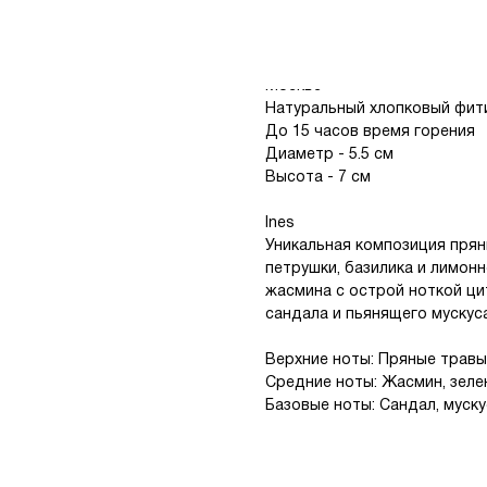
стол.
Безвредный кокосовый воск,
Москве
Натуральный хлопковый фити
До 15 часов время горения
Диаметр - 5.5 см
Высота - 7 см
Ines
Уникальная композиция прян
петрушки, базилика и лимонн
жасмина с острой ноткой ци
сандала и пьянящего мускус
Верхние ноты: Пряные травы
Средние ноты: Жасмин, зеле
Базовые ноты: Сандал, муску