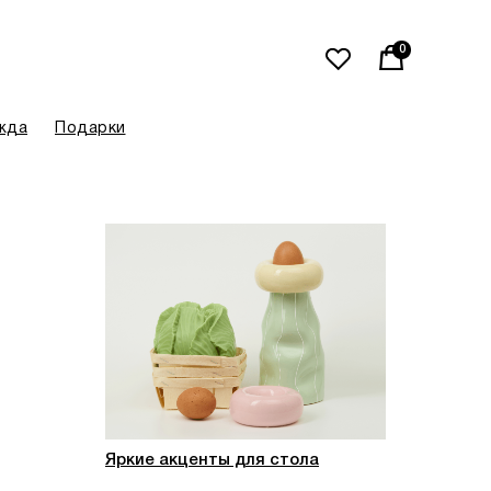
0
жда
Подарки
 Приносим извинения за неудобства!
, Flame Moscow
х с алюминиевой крышкой познакомят вас с
Яркие акценты для стола
ми Flame Moscow. Небольшой размер - 110 мл -
ой в путешествия и ароматизировать рабочий