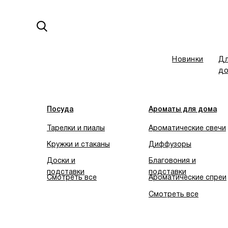
Новинки
Д
д
На сайте ведутся технические рабо
Посуда
Ароматы для дома
Тарелки и пиалы
Ароматические свечи
Кружки и стаканы
Диффузоры
Доски и
Благовония и
подставки
подставки
Смотреть все
Ароматические спреи
Смотреть все