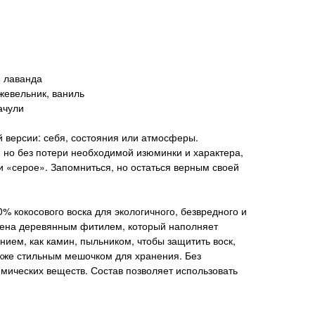
, лаванда
жевельник, ваниль
ачули
 версии: себя, состояния или атмосферы.
, но без потери необходимой изюминки и характера,
и «серое». Запомниться, но остаться верным своей
% кокосового воска для экологичного, безвредного и
нена деревянным фитилем, который наполняет
ием, как камин, пыльником, чтобы защитить воск,
акже стильным мешочком для хранения. Без
мических веществ. Состав позволяет использовать