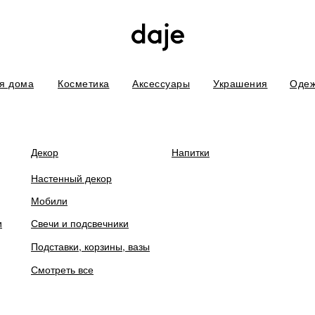
я дома
Косметика
Аксессуары
Украшения
Оде
боты. В связи с этим некоторых товаров временно нет в наличии. П
Декор
Напитки
Настенный декор
Мобили
и
Свечи и подсвечники
Свеча c деревянн
Подставки, корзины, вазы
Flame Moscow
Смотреть все
руб.
2 900