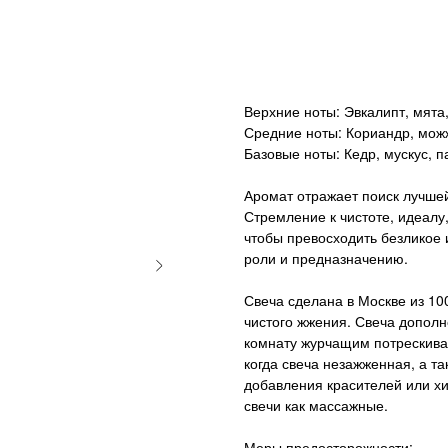
Нет в наличии
Верхние ноты: Эвкалипт, мята
Средние ноты: Кориандр, мож
Базовые ноты: Кедр, мускус, п
Аромат отражает поиск лучшей
Стремление к чистоте, идеалу
чтобы превосходить безликое 
роли и предназначению.
Свеча сделана в Москве из 100
чистого жжения. Свеча допол
комнату журчащим потрескиван
когда свеча незажженная, а т
добавления красителей или хи
свечи как массажные.
Меры предосторожности: