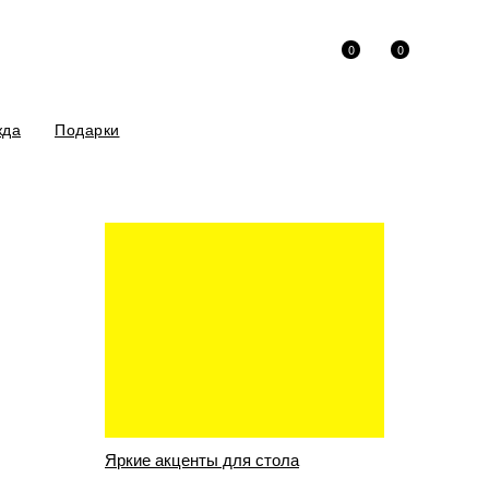
0
0
жда
Подарки
риносим извинения за неудобства!
ым фитилем Vanda серая,
Яркие акценты для стола